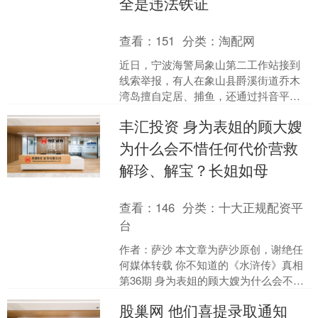
全是违法铁证
查看：
151
分类：
淘配网
近日，宁波海警局象山第二工作站接到
线索举报，有人在象山县爵溪街道乔木
湾岛擅自定居、捕鱼，还通过抖音平台
全程直播，持续发布改造海岛的相关视
丰汇投资 身为表姐的顾大嫂
频。接到警情后，海警执法....
为什么会不惜任何代价营救
解珍、解宝？长姐如母
查看：
146
分类：
十大正规配资平
台
作者：萨沙 本文章为萨沙原创，谢绝任
何媒体转载 你不知道的《水浒传》真相
第36期 身为表姐的顾大嫂为什么会不惜
任何代价营救解珍、解宝？为什么她不
股巢网 他们喜提录取通知
惜搭进去三个家庭....