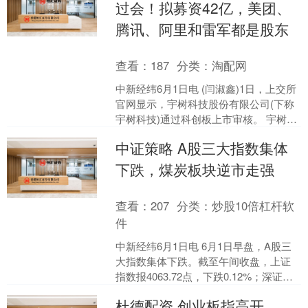
过会！拟募资42亿，美团、
腾讯、阿里和雷军都是股东
查看：
187
分类：
淘配网
中新经纬6月1日电 (闫淑鑫)1日，上交所
官网显示，宇树科技股份有限公司(下称
宇树科技)通过科创板上市审核。 宇树科
技此次IPO拟募资42.02亿元，用于智能
中证策略 A股三大指数集体
机....
下跌，煤炭板块逆市走强
查看：
207
分类：
炒股10倍杠杆软
件
中新经纬6月1日电 6月1日早盘，A股三
大指数集体下跌。截至午间收盘，上证
指数报4063.72点，下跌0.12%；深证成
指报15481.10点，下跌0.60%；....
杜德配资 创业板指高开