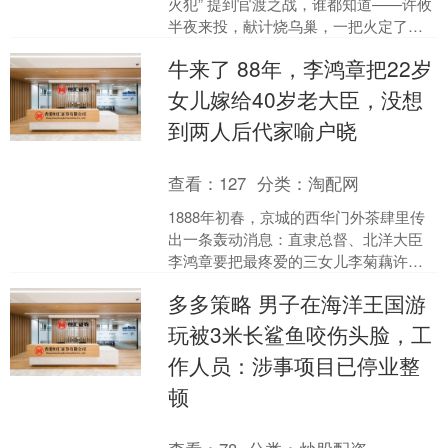
火犯” 提到官渡之战，谁都知道——许攸
半夜来投，献计烧乌巢，一把火定了乾
坤。 但冷静想想：许攸是点火的人，那
牛来了 88年，李鸿章把22岁
谁是那个提前备好....
女儿嫁给40岁老大臣，没想
到两人后代家喻户晓
查看：
127
分类：
淘配网
1888年初春，京城的西华门外茶肆里传
出一条轰动消息：直隶总督、北洋大臣
李鸿章要把最疼爱的三女儿李菊藕许配
给前福建水师提督、时年40岁的张佩
多多策略 男子在海洋王国游
纶。街谈巷议中，不少....
玩被3米长鲨鱼咬伤头脸，工
作人员：涉事项目已停业整
顿