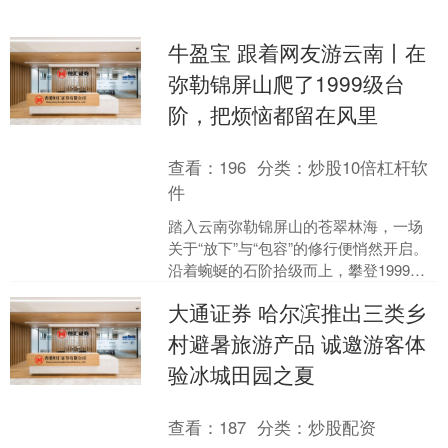
牛盈宝 跟着网友游云南丨在
弥勒锦屏山爬了1999级台
阶，把烦恼都留在风里
查看：
196
分类：
炒股10倍杠杆软
件
踏入云南弥勒锦屏山的苍翠林海，一场
关于“放下”与“包容”的修行便悄然开启。
沿着蜿蜒的石阶拾级而上，攀登1999级
台阶，每一步都是对身体的锤炼，更是
大通证券 哈尔滨推出三类乡
心灵的沉淀。在....
村避暑旅游产品 诚邀游客体
验冰城田园之夏
查看：
187
分类：
炒股配资