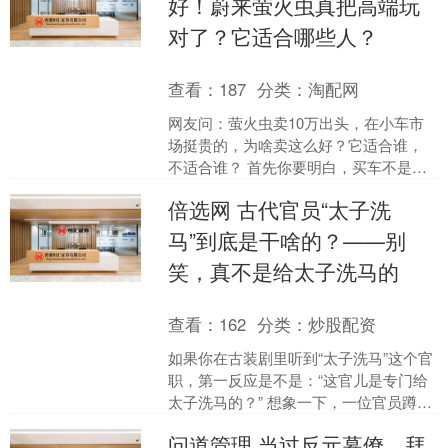
好！蔚来萤火虫真把高端玩
对了？它适合哪些人？
查看：
187
分类：
淘配网
网友问：萤火虫卖10万出头，在小车市
场挺贵的，为啥卖这么好？它适合谁，
不适合谁？ 首先你要明白，买车不是买
桌椅板凳锅碗瓢盆，你选中什么车，都
倍选网 古代官员“太子洗
是一个理性和感性结合....
马”到底是干啥的？——别
笑，真不是给太子洗马的
查看：
162
分类：
炒股配资
如果你在古装剧里听到“太子洗马”这个官
职，第一反应是不是：“这官儿是专门给
太子洗马的？” 想象一下，一位官员蹲在
皇宫马厩里，挥着马刷辛勤劳作，旁边
问道管理 当过反元幕僚、拜
太子还悠闲地等....