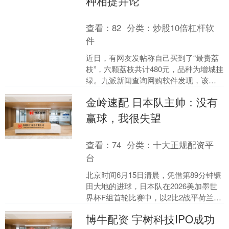
种相提并论
查看：
82
分类：
炒股10倍杠杆软
件
近日，有网友发帖称自己买到了“最贵荔
枝”，六颗荔枝共计480元，品种为增城挂
绿。九派新闻查询网购软件发现，该品
种荔枝最高售价高达千元，最低价则为
金岭速配 日本队主帅：没有
58元。 网购平....
赢球，我很失望
查看：
74
分类：
十大正规配资平
台
北京时间6月15日清晨，凭借第89分钟镰
田大地的进球，日本队在2026美加墨世
界杯F组首轮比赛中，以2比2战平荷兰
队。赛后，日本队主帅森保一和绝平功
博牛配资 宇树科技IPO成功
臣镰田大地均....