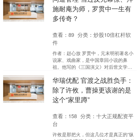
施耐庵为师，罗贯中一生有
多传奇？
查看：
89
分类：
炒股10倍杠杆软
件
作者：赵心放 罗贯中，元末明初著名小
说家、戏曲家，是中国章回小说的鼻
祖。他写的《三国演义》对后世文学创
作影响深远。 罗贯中出生在一个商人家
华瑞优配 官渡之战胜负手：
庭，家境不错。他自幼聪....
除了许攸，曹操更该谢的是
这个“家里蹲”
查看：
158
分类：
十大正规配资平
台
许攸是那把火，但这几位才是真正的“纵