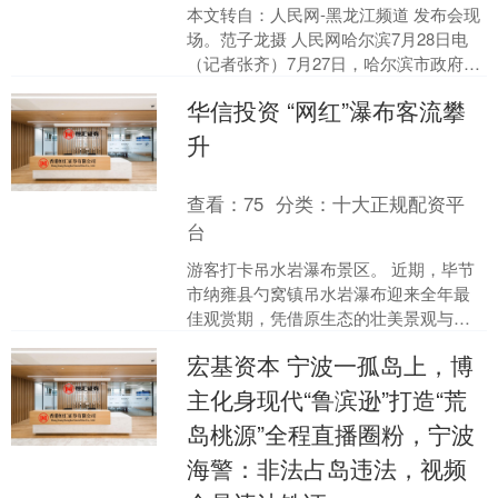
本文转自：人民网-黑龙江频道 发布会现
场。范子龙摄 人民网哈尔滨7月28日电
（记者张齐）7月27日，哈尔滨市政府新
闻办召开哈尔滨夏季避暑旅游“百日行
华信投资 “网红”瀑布客流攀
动”新闻发....
升
查看：
75
分类：
十大正规配资平
台
游客打卡吊水岩瀑布景区。 近期，毕节
市纳雍县勺窝镇吊水岩瀑布迎来全年最
佳观赏期，凭借原生态的壮美景观与免
费开放的惠民优势，吸引大量游客慕名
宏基资本 宁波一孤岛上，博
而来，带动沿线群众增收....
主化身现代“鲁滨逊”打造“荒
岛桃源”全程直播圈粉，宁波
海警：非法占岛违法，视频