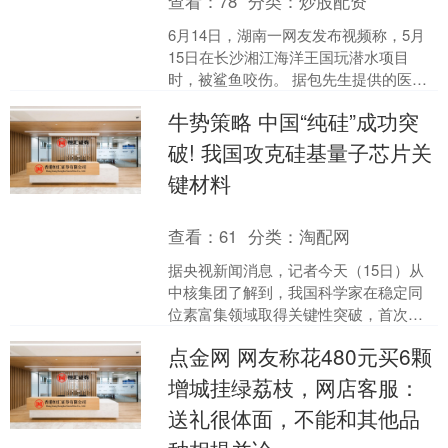
查看：
78
分类：
炒股配资
6月14日，湖南一网友发布视频称，5月
15日在长沙湘江海洋王国玩潜水项目
时，被鲨鱼咬伤。 据包先生提供的医院
出具的疾病诊断书，他被诊断为多发性
牛势策略 中国“纯硅”成功突
动物咬伤（鲨鱼），....
破! 我国攻克硅基量子芯片关
键材料
查看：
61
分类：
淘配网
据央视新闻消息，记者今天（15日）从
中核集团了解到，我国科学家在稳定同
位素富集领域取得关键性突破，首次成
功实现丰度超过99.99%的硅-28同位素自
点金网 网友称花480元买6颗
主量产，产品....
增城挂绿荔枝，网店客服：
送礼很体面，不能和其他品