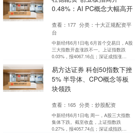
0.48%：AI PC概念大幅高开
查看：
177
分类：
十大正规配资平
台
中新经纬6月1日电 6月首个交易日，A股
三大指数开盘涨跌不一。上证指数跌
0.03%，报4067.16点；深证成指涨
0.17%，报15601.03点；创业板指涨0....
易方达证券 科创50指数下挫
5% 半导体、CPO概念等板
块领跌
查看：
165
分类：
炒股配资
中新经纬6月1日电 周一，A股三大指数
集体下跌。截至收盘，上证指数跌
0.27%，报4057.74点；深证成指跌
1.51%，报15340.36点；创业板指跌