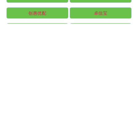
创惠优配
卓信宝
证星策略
财富配资
天鲜优配
杨方配资
驰赢策略
金配资
稳赢配资
展鵬配资
全部话题标签
关注 淘配网